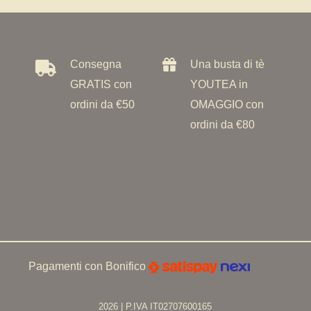
Consegna
Una busta di tè
GRATIS con
YOUTEA in
ordini da €50
OMAGGIO con
ordini da €80
Pagamenti con Bonifico
2026 | P.IVA IT02707600165