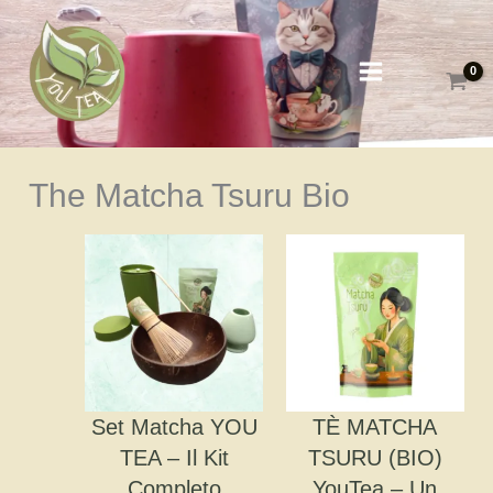
Vai
al
contenuto
The Matcha Tsuru Bio
Set Matcha YOU
TÈ MATCHA
TEA – Il Kit
TSURU (BIO)
Completo
YouTea – Un