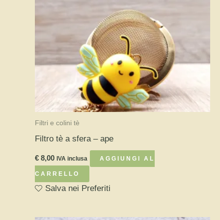
Filtri e colini tè
Filtro tè a sfera – ape
€
8,00
IVA inclusa
AGGIUNGI AL
CARRELLO
Salva nei Preferiti