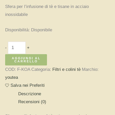
Sfera per l’infusione di tè e tisane in acciaio
inossidabile
Disponibilità:
Disponibile
Filtro
-
+
tè
AGGIUNGI AL
a
CARRELLO
sfera
COD:
F-KOA
Categoria:
Filtri e colini tè
Marchio:
-
youtea
koala
Salva nei Preferiti
quantità
Descrizione
Recensioni (0)