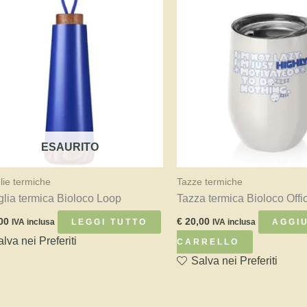
ESAURITO
glie termiche
Tazze termiche
iglia termica Bioloco Loop
Tazza termica Bioloco Off
00
€
20,00
LEGGI TUTTO
AGGIU
IVA inclusa
IVA inclusa
lva nei Preferiti
CARRELLO
Salva nei Preferiti