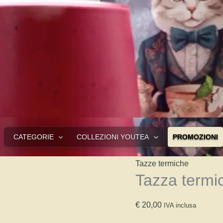
CATEGORIE
COLLEZIONI YOUTEA
PROMOZIONI
Tazze termiche
Tazza termi
€
20,00
IVA inclusa