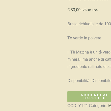
€
33,00
IVA inclusa
Busta richiudibile da 100
Tè verde in polvere
Il Tè Matcha è un tè ver
minerali ma anche di caff
ingrediente raffinato di sa
Disponibilità:
Disponibil
TÈ
AGGIUNGI AL
CARRELLO
MATCHA
COD:
YT21
Categorie:
M
TSURU