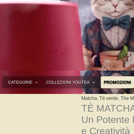
CATEGORIE
COLLEZIONI YOUTEA
PROMOZIONI
Matcha
,
Tè verde
,
The M
TÈ MATCHA 
Un Potente 
e Creatività