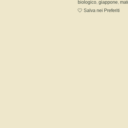
biologico
,
giappone
,
mat
(BIO)
Salva nei Preferiti
YouTea
-
Un
Potente
Matcha
Tsuru
per
Energia
e
Creatività
quantità