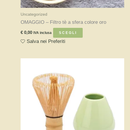
Uncategorized
OMAGGIO – Filtro tè a sfera colore oro
Questo
€
0,00
IVA inclusa
SCEGLI
prodotto
Salva nei Preferiti
ha
più
varianti.
Le
opzioni
possono
essere
scelte
nella