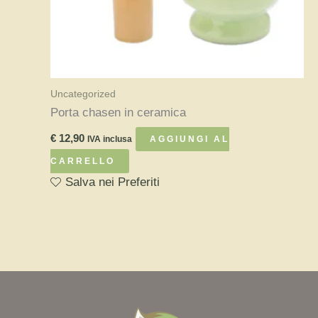
pagina
del
prodotto
Uncategorized
Porta chasen in ceramica
€
12,90
IVA inclusa
AGGIUNGI AL
CARRELLO
Salva nei Preferiti